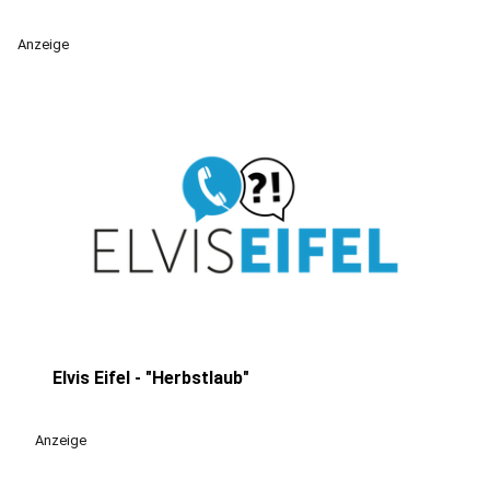
Anzeige
Elvis Eifel - "Herbstlaub"
play_circle
Anzeige