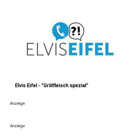
Elvis Eifel - "Grillfleisch spezial"
play_circle
Anzeige
Anzeige