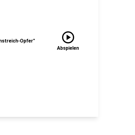
play_circle
nonstreich-Opfer"
Abspielen