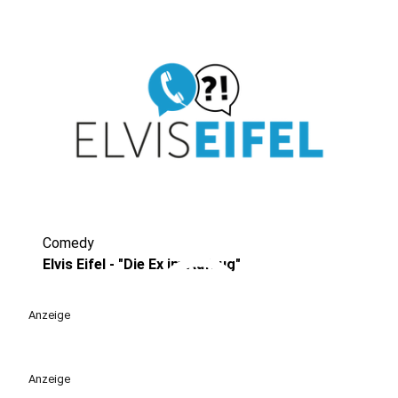
Comedy
play_circle
Elvis Eifel - "Die Ex im Aufzug"
Anzeige
Anzeige