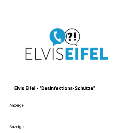
Elvis Eifel - "Desinfektions-Schütze"
play_circle
Anzeige
Anzeige