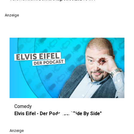
Anzeige
Comedy
play_circle
Elvis Eifel - Der Podcast: "Side By Side"
Anzeige