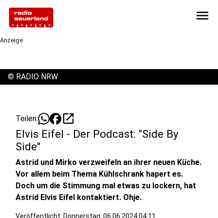
menu
Anzeige
©
RADIO NRW
open_in_new
Teilen:
Elvis Eifel - Der Podcast: "Side By
Side"
Astrid und Mirko verzweifeln an ihrer neuen Küche.
Vor allem beim Thema Kühlschrank hapert es.
Doch um die Stimmung mal etwas zu lockern, hat
Astrid Elvis Eifel kontaktiert. Ohje.
Veröffentlicht:
Donnerstag, 06.06.2024 04:11