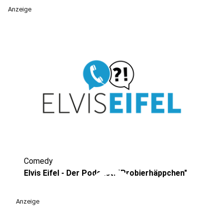
Anzeige
Comedy
play_circle
Elvis Eifel - Der Podcast: "Probierhäppchen"
Anzeige