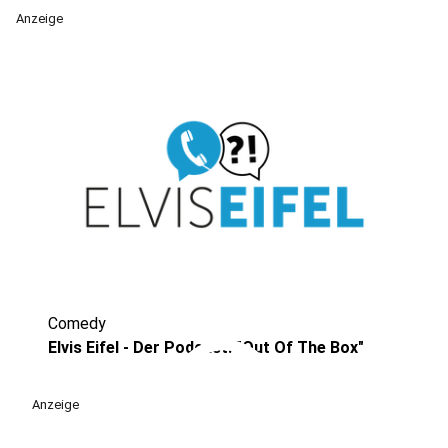
Anzeige
Comedy
play_circle
Elvis Eifel - Der Podcast: "Out Of The Box"
Anzeige