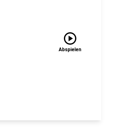
play_circle
Abspielen