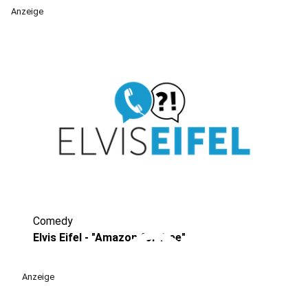
Anzeige
Comedy
play_circle
Elvis Eifel - "Amazon for free"
Anzeige