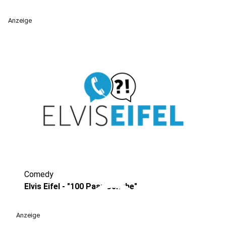
Anzeige
Comedy
play_circle
Elvis Eifel - "100 Paar Schuhe"
Anzeige