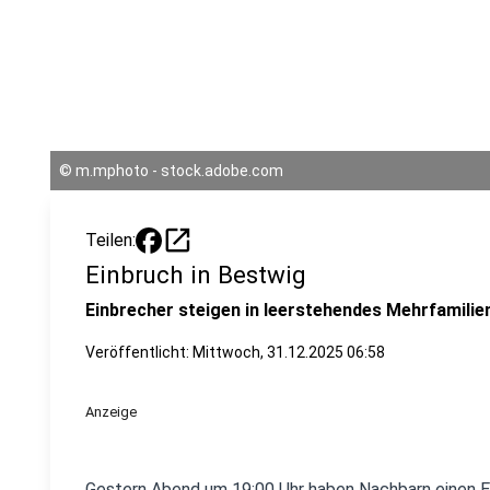
©
m.mphoto - stock.adobe.com
open_in_new
Teilen:
Einbruch in Bestwig
Einbrecher steigen in leerstehendes Mehrfamilie
Veröffentlicht:
Mittwoch, 31.12.2025 06:58
Anzeige
Gestern Abend um 19:00 Uhr haben Nachbarn einen Ein