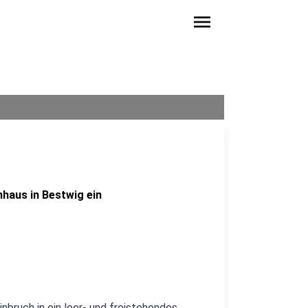
menu
nhaus in Bestwig ein
bruch in ein leer- und freistehendes