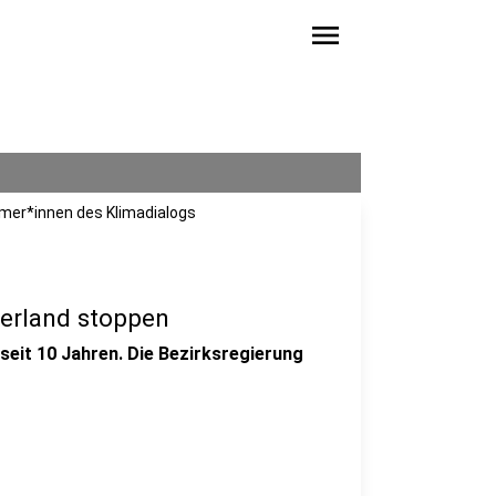
menu
hmer*innen des Klimadialogs
uerland stoppen
seit 10 Jahren. Die Bezirksregierung