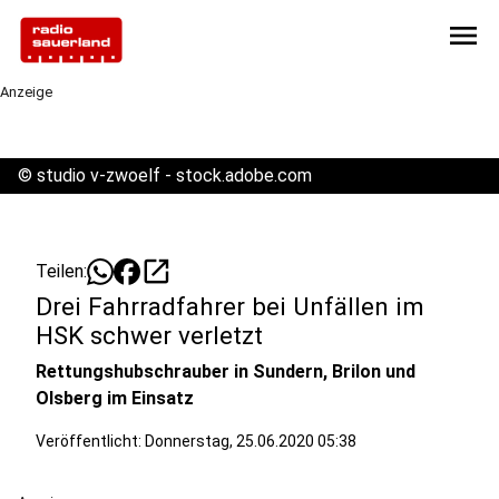
menu
Anzeige
©
studio v-zwoelf - stock.adobe.com
open_in_new
Teilen:
Drei Fahrradfahrer bei Unfällen im
HSK schwer verletzt
Rettungshubschrauber in Sundern, Brilon und
Olsberg im Einsatz
Veröffentlicht:
Donnerstag, 25.06.2020 05:38