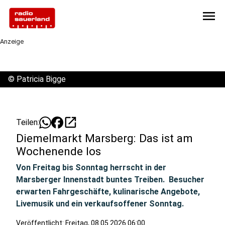
menu
Anzeige
©
Patricia Bigge
open_in_new
Teilen:
Diemelmarkt Marsberg: Das ist am
Wochenende los
Von Freitag bis Sonntag herrscht in der
Marsberger Innenstadt buntes Treiben. Besucher
erwarten Fahrgeschäfte, kulinarische Angebote,
Livemusik und ein verkaufsoffener Sonntag.
Veröffentlicht:
Freitag, 08.05.2026 06:00