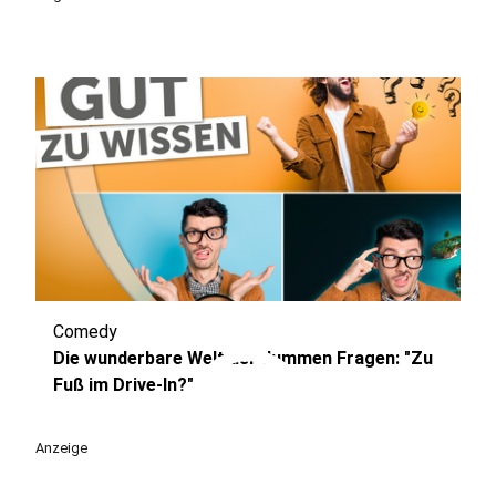
Comedy
play_circle
Die wunderbare Welt der dummen Fragen: "Zu
Fuß im Drive-In?"
Anzeige