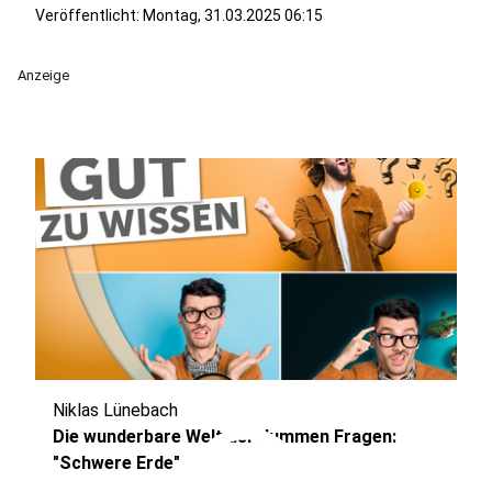
Veröffentlicht:
Montag, 31.03.2025 06:15
Anzeige
Niklas Lünebach
play_circle
Die wunderbare Welt der dummen Fragen:
"Schwere Erde"