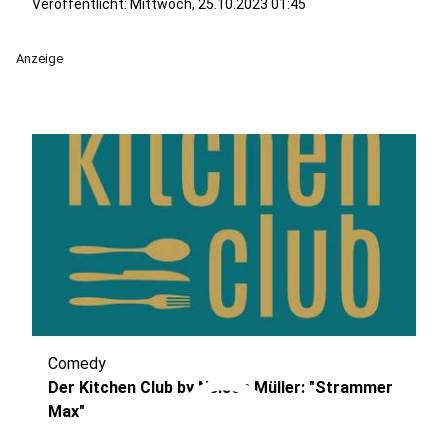
Veröffentlicht:
Mittwoch, 25.10.2023 01:45
Anzeige
Comedy
play_circle
Der Kitchen Club by Nelson Müller: "Strammer
Max"