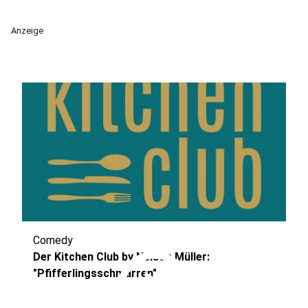
Anzeige
Comedy
play_circle
Der Kitchen Club by Nelson Müller:
"Pfifferlingsschmarren"