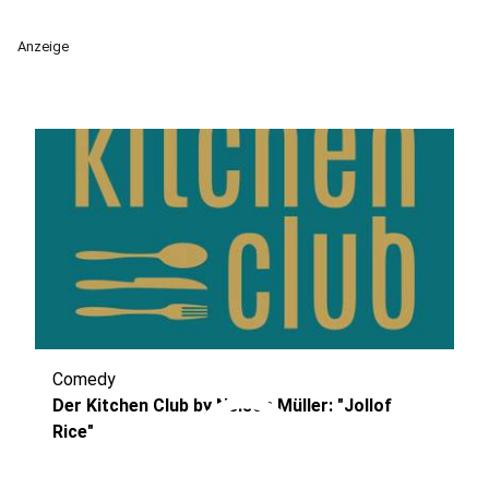
Anzeige
Comedy
play_circle
Der Kitchen Club by Nelson Müller: "Jollof
Rice"