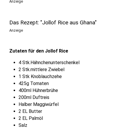
Anzeige
Das Rezept: "Jollof Rice aus Ghana"
Anzeige
Zutaten für den Jollof Rice
4 Stk.Hähnchenunterschenkel
2 Stk.mittlere Zwiebel
1 Stk Knoblauchzehe
425g Tomaten
400ml Hühnerbrühe
200ml Duftreis
Halber Maggiwürfel
2 EL Butter
2 EL Palmöl
Salz