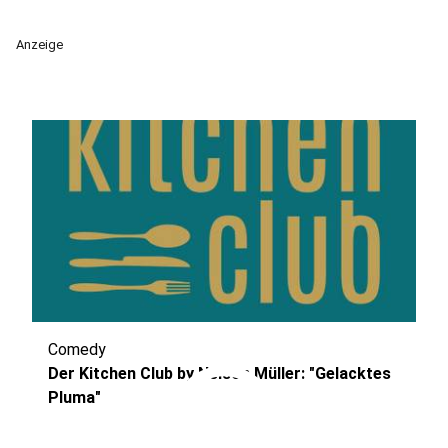
Anzeige
Comedy
play_circle
Der Kitchen Club by Nelson Müller: "Gelacktes
Pluma"