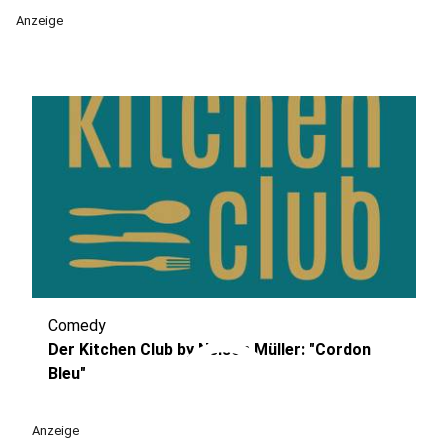
Anzeige
Comedy
play_circle
Der Kitchen Club by Nelson Müller: "Cordon
Bleu"
Anzeige