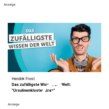
Anzeige
Hendrik Frost
play_circle
Das zufälligste Wissen der Welt:
"Ursulinenkloster Graz"
Anzeige