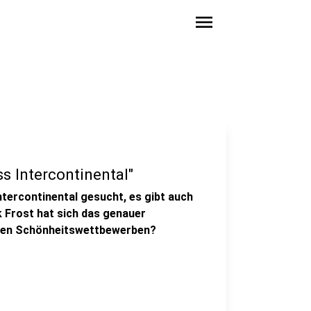
menu
ss Intercontinental"
ntercontinental gesucht, es gibt auch
k Frost hat sich das genauer
eren Schönheitswettbewerben?