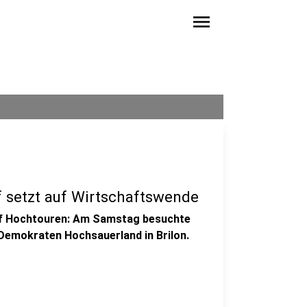
menu
ef setzt auf Wirtschaftswende
uf Hochtouren: Am Samstag besuchte
 Demokraten Hochsauerland in Brilon.