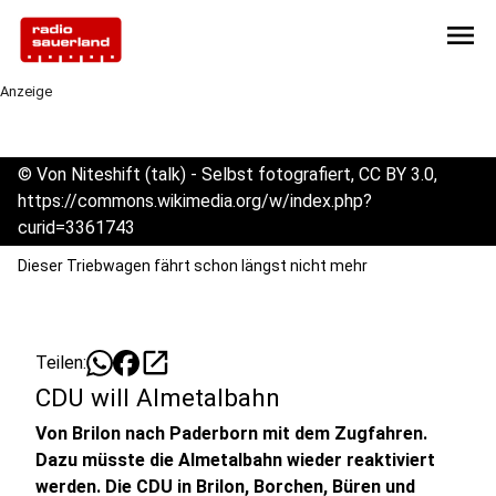
menu
Anzeige
©
Von Niteshift (talk) - Selbst fotografiert, CC BY 3.0,
https://commons.wikimedia.org/w/index.php?
curid=3361743
Dieser Triebwagen fährt schon längst nicht mehr
open_in_new
Teilen:
CDU will Almetalbahn
Von Brilon nach Paderborn mit dem Zugfahren.
Dazu müsste die Almetalbahn wieder reaktiviert
werden. Die CDU in Brilon, Borchen, Büren und