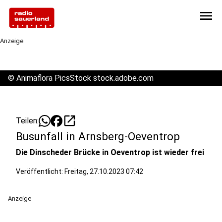
menu
Anzeige
©
Animaflora PicsStock stock.adobe.com
open_in_new
Teilen:
Busunfall in Arnsberg-Oeventrop
Die Dinscheder Brücke in Oeventrop ist wieder frei
Veröffentlicht:
Freitag, 27.10.2023 07:42
Anzeige