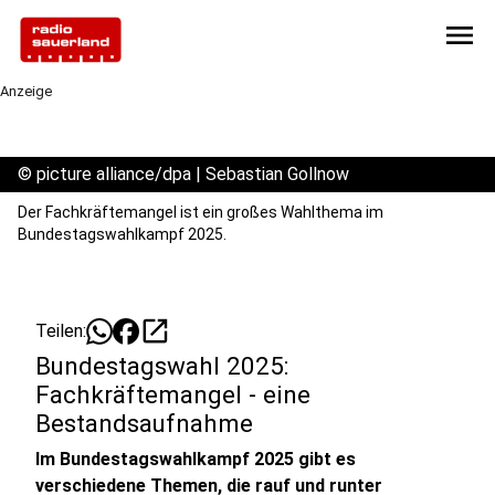
menu
Anzeige
©
picture alliance/dpa | Sebastian Gollnow
Der Fachkräftemangel ist ein großes Wahlthema im
Bundestagswahlkampf 2025.
open_in_new
Teilen:
Bundestagswahl 2025:
Fachkräftemangel - eine
Bestandsaufnahme
Im Bundestagswahlkampf 2025 gibt es
verschiedene Themen, die rauf und runter