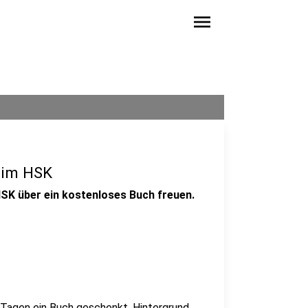
menu
 im HSK
SK über ein kostenloses Buch freuen.
Tagen ein Buch geschenkt. Hintergrund