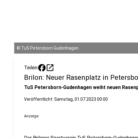
©
TuS Petersborn Gudenhagen
open_in_new
Teilen:
Brilon: Neuer Rasenplatz in Peters
TuS Petersborn-Gudenhagen weiht neuen Rasenpl
Veröffentlicht:
Samstag, 01.07.2023 00:00
Anzeige
Der Briloner Sportverein TuS Petersborn-Gudenhag