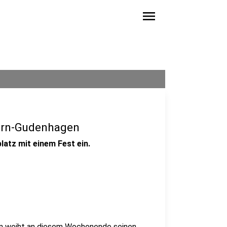
menu
born-Gudenhagen
atz mit einem Fest ein.
en weiht an diesem Wochenende seinen