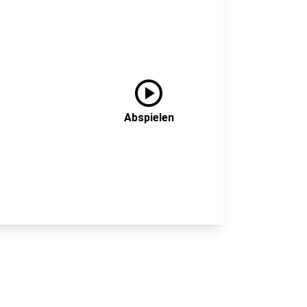
play_circle
Abspielen