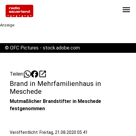
menu
Anzeige
©
OFC Pictures - stock.adobe.com
open_in_new
Teilen:
Brand in Mehrfamilienhaus in
Meschede
Mutmaßlicher Brandstifter in Meschede
festgenommen
Veröffentlicht:
Freitag, 21.08.2020 05:41