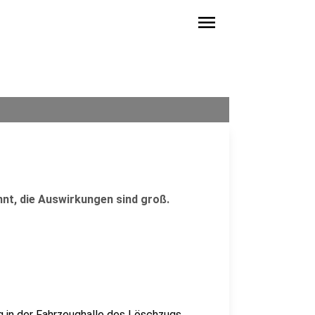
menu
nnt, die Auswirkungen sind groß.
g in der Fahrzeughalle des Löschzugs