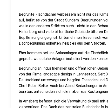
Begrünte Flachdächer verbessern nicht nur das Klim
auf, heißt es von der Stadt Sundern. Begrünungen vo
wie in den anderen Städten auch - nicht in den Beb
Hallenberg sind viele öffentliche Gebäude älteren Da
Bepflanzung ungeignet. Unternehmen lassen sich von
Dachbegrünung abhalten, heißt es aus den Städten.
Eher kommen bei uns Solaranlagen auf die Flachdäc
geprüft, wo solche Anlagen installiert werden können
Begrünung an Industriehallen und öffentlichen Gebäud
von der Firma landscape design in Lennestadt. Seit 
Deutschland unterwegs und begrünt Fassaden und Däc
Chef Robin Belke. Auch bei Aland Bedachungen in Ar
beraten, entscheiden sich dann aber aus Kostengrün
In Arnsberg befasst sich die Verwaltung aktuell mit
zu begrünen. Das Dach des zentralen Busbahnhofs in 