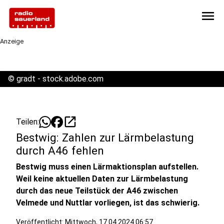
menu
Anzeige
©
gradt - stock.adobe.com
open_in_new
Teilen:
Bestwig: Zahlen zur Lärmbelastung
durch A46 fehlen
Bestwig muss einen Lärmaktionsplan aufstellen.
Weil keine aktuellen Daten zur Lärmbelastung
durch das neue Teilstück der A46 zwischen
Velmede und Nuttlar vorliegen, ist das schwierig.
Veröffentlicht:
Mittwoch, 17.04.2024 06:57