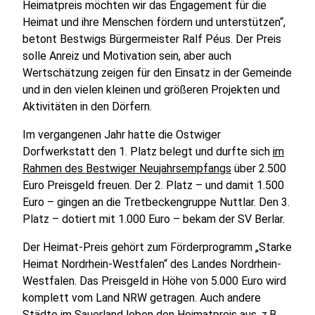
Heimatpreis möchten wir das Engagement für die
Heimat und ihre Menschen fördern und unterstützen“,
betont Bestwigs Bürgermeister Ralf Péus. Der Preis
solle Anreiz und Motivation sein, aber auch
Wertschätzung zeigen für den Einsatz in der Gemeinde
und in den vielen kleinen und größeren Projekten und
Aktivitäten in den Dörfern.
Im vergangenen Jahr hatte die Ostwiger
Dorfwerkstatt den 1. Platz belegt und durfte sich
im
Rahmen des Bestwiger Neujahrsempfangs
über 2.500
Euro Preisgeld freuen. Der 2. Platz – und damit 1.500
Euro – gingen an die Tretbeckengruppe Nuttlar. Den 3.
Platz – dotiert mit 1.000 Euro – bekam der SV Berlar.
Der Heimat-Preis gehört zum Förderprogramm „Starke
Heimat Nordrhein-Westfalen“ des Landes Nordrhein-
Westfalen. Das Preisgeld in Höhe von 5.000 Euro wird
komplett vom Land NRW getragen. Auch andere
Städte im Sauerland loben den Heimatpreis aus, z.B.