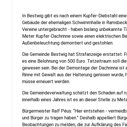
In Bestwig gibt es nach einem Kupfer-Diebstahl eine
Gebäude der ehemaligen Schwimmhalle in Ramsbeck -
Vereine untergebracht - haben bislang unbekannte Tä
Meter Kupfer-Dachrinne sowie einen elektrischen B
Außenbeleuchtung demontiert und gestohlen.
Die Gemeinde Bestwig hat Strafanzeige erstattet. Fü
es eine Belohnung von 500 Euro. Tatzeitraum soll d
gewesen sein. Bei der Demontage der Dachrinne ist 
Rinne mit Gewalt aus der Halterung gerissen wurde, 
müsse erneuert werden.
Die Gemeindeverwaltung schätzt den Schaden auf run
innerhalb eines Jahres ist es an dieser Stelle zu M
Bürgermeister Ralf Péus: “Hier entstehen - vermeidb
und Bürger zu tragen haben.” Deshalb appelliert Bürg
Beobachtungen zu melden, die zur Aufklärung des Fal