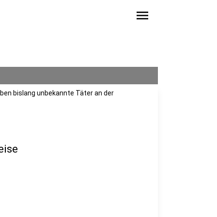
menu
aben bislang unbekannte Täter an der
eise