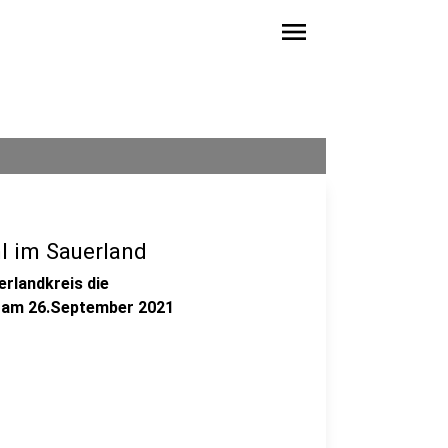
menu
l im Sauerland
rlandkreis die
l am 26.September 2021