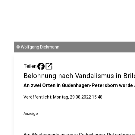
©
Wolfgang Diekmann
open_in_new
Teilen:
Belohnung nach Vandalismus in Bril
An zwei Orten in Gudenhagen-Petersborn wurde
Veröffentlicht:
Montag, 29.08.2022 15:48
Anzeige
Am Wochenende waren in Gudenhagen-Petersborn an 