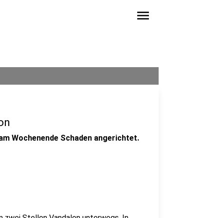
menu
on
 am Wochenende Schaden angerichtet.
zwei Stellen Vandalen unterwegs. In