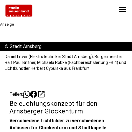
menu
Anzeige
©
Stadt Arnsberg
Daniel Litver (Elektrotechniker Stadt Arnsberg), Bürgermeister
Ralf Paul Bittner, Michaela Röbke (Fachbereichsleitung FB 4) und
Lichtkünstler Herbert Cybulska aus Frankfurt.
open_in_new
Teilen:
Beleuchtungskonzept für den
Arnsberger Glockenturm
Verschiedene Lichtbilder zu verschiedenen
Anlässen für Glockenturm und Stadtkapelle