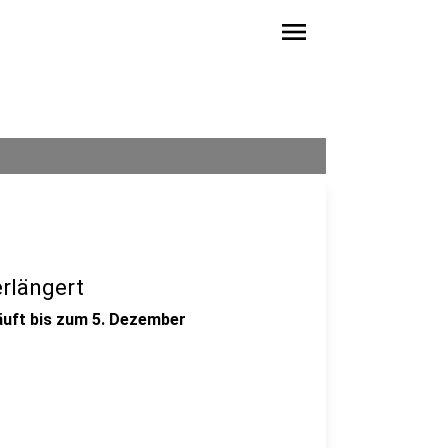
menu
rlängert
äuft bis zum 5. Dezember