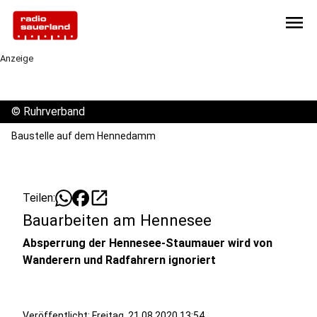
menu
Anzeige
©
Ruhrverband
Baustelle auf dem Hennedamm
open_in_new
Teilen:
Bauarbeiten am Hennesee
Absperrung der Hennesee-Staumauer wird von
Wanderern und Radfahrern ignoriert
Veröffentlicht:
Freitag, 21.08.2020 13:54