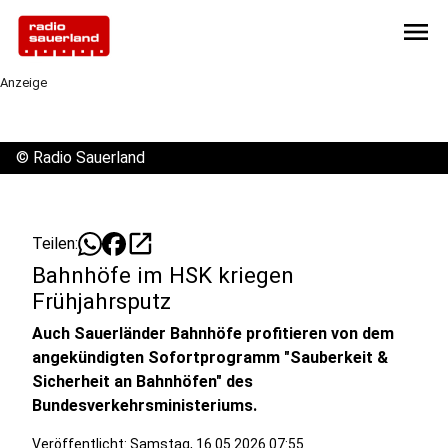
menu
Anzeige
©
Radio Sauerland
open_in_new
Teilen:
Bahnhöfe im HSK kriegen
Frühjahrsputz
Auch Sauerländer Bahnhöfe profitieren von dem
angekündigten Sofortprogramm "Sauberkeit &
Sicherheit an Bahnhöfen" des
Bundesverkehrsministeriums.
Veröffentlicht:
Samstag, 16.05.2026 07:55