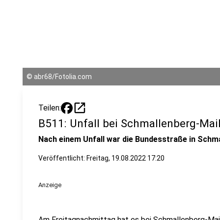
©
abr68/Fotolia.com
open_in_new
Teilen:
B511: Unfall bei Schmallenberg-Mai
Nach einem Unfall war die Bundesstraße in Schma
Veröffentlicht:
Freitag, 19.08.2022 17:20
Anzeige
Am Freitagnachmittag hat es bei Schmallenberg-Mailar