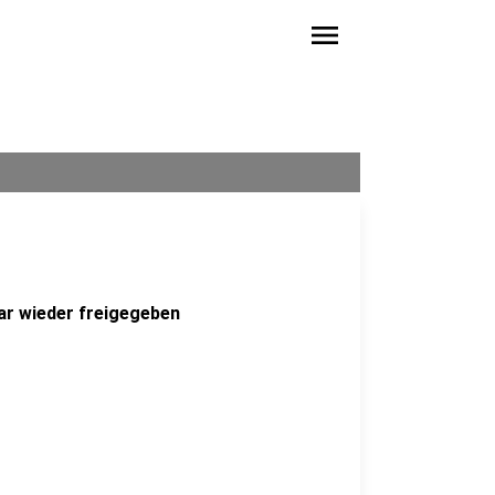
menu
lar wieder freigegeben