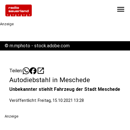
menu
Anzeige
©
m.mphoto - stock.adobe.com
open_in_new
Teilen:
Autodiebstahl in Meschede
Unbekannter stiehlt Fahrzeug der Stadt Meschede
Veröffentlicht:
Freitag, 15.10.2021 13:28
Anzeige