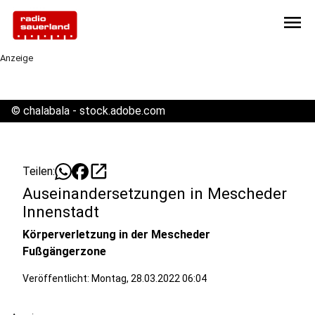
menu
Anzeige
©
chalabala - stock.adobe.com
open_in_new
Teilen:
Auseinandersetzungen in Mescheder
Innenstadt
Körperverletzung in der Mescheder
Fußgängerzone
Veröffentlicht:
Montag, 28.03.2022 06:04