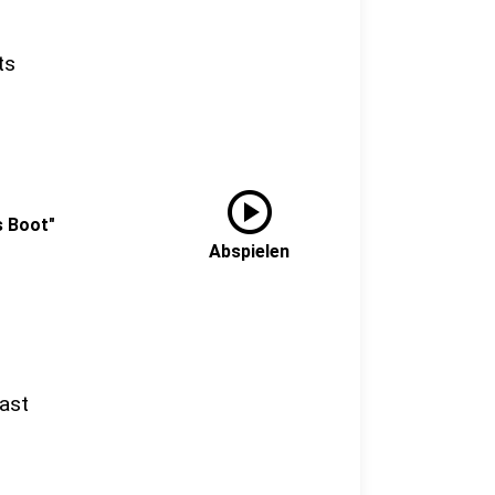
ts
play_circle
s Boot"
Abspielen
ast