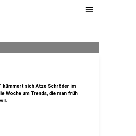
menu
" kümmert sich Atze Schröder im
 die Woche um Trends, die man früh
ill.