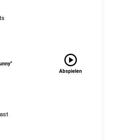
ts
play_circle
unny"
Abspielen
ast