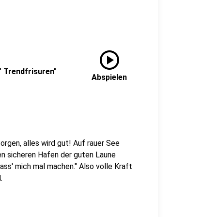
play_circle
" Trendfrisuren"
Abspielen
rgen, alles wird gut! Auf rauer See
den sicheren Hafen der guten Laune
Lass' mich mal machen." Also volle Kraft
.